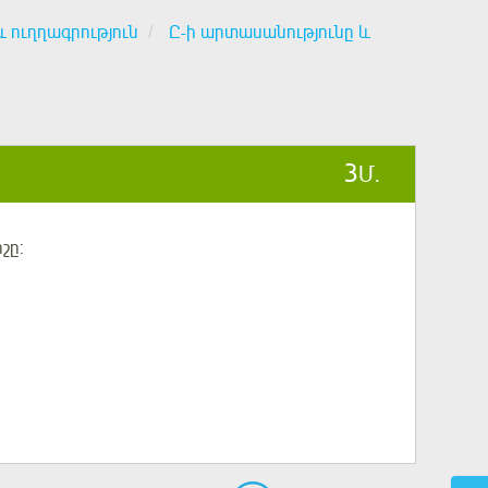
և ուղղագրություն
Ը-ի արտասանությունը և
3
Մ.
շը
: