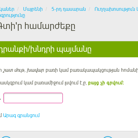
կաներ
Մայրենի
5-րդ դասարան
Ուղղախոսություն 
գրությունը
Գտի'ր համարժեքը
րանքի/խնդրի պայմանը
ր
շատ մութ, խավար
բառի կամ բառակապակցության
հոմանի
սկզբում կամ բառամիջում լսվում է
ը
,
բայց չի գրվում:
.
մ
Արագ գրանցում