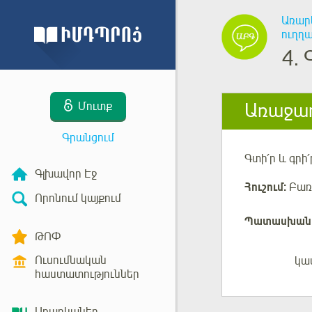
Առար
ուղղա
4.
Առաջադ
Մուտք
Գրանցում
Գտի՛ր և գրի՛
Գլխավոր Էջ
Հուշում:
Բառա
Որոնում կայքում
Պատասխան
ԹՈՓ
Ուսումնական
կա
Մուտք
հաստատություններ