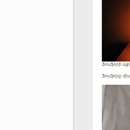
Ֆոսֆորի այր
Ֆոսֆորը միա