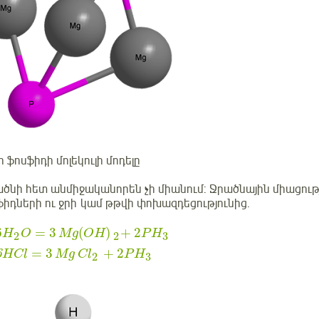
 ֆոսֆիդի մոլեկուլի մոդելը
ծնի հետ անմիջականորեն չի միանում: Ջրածնային միացությո
իդների ու ջրի կամ թթվի փոխազդեցությունից․
6
=
3
(
)
+
2
H
O
Mg
OH
P
H
2
3
2
=
3
+
2
6
HCl
Mg
Cl
P
H
3
2