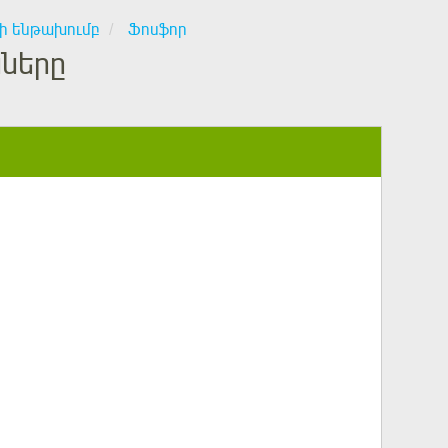
տի ենթախումբ
Ֆոսֆոր
նները