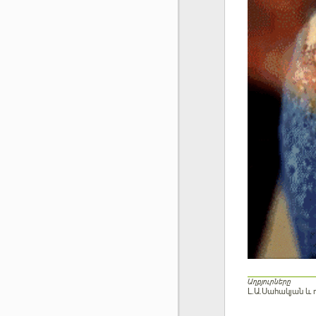
Աղբյուրները
Լ.Ա.Սահակյան և ո