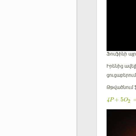
Ֆոսֆինի այր
Իրենից ավել
ցուցաբերում
Թթվածնում ֆ
+
5
4
P
O
2