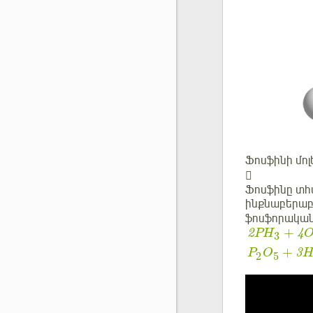
Ֆոսֆինի մոլե

Ֆոսֆինը տհա
ինքնաբերաբա
ֆոսֆորական
+
2
P
H
4
3
+
P
O
3
2
5