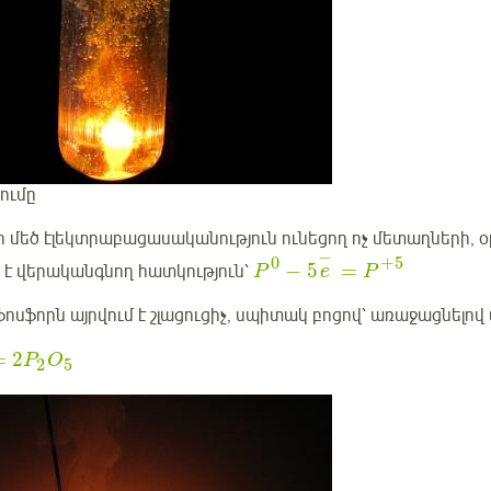
ումը
ի մեծ էլեկտրաբացասականություն ունեցող ոչ մետաղների, օ
−
0
+
5
−
5
=
 է վերականգնող հատկություն՝
P
e
P
ոսֆորն այրվում է շլացուցիչ, սպիտակ բոցով՝ առաջացնելո
=
2
P
O
2
5