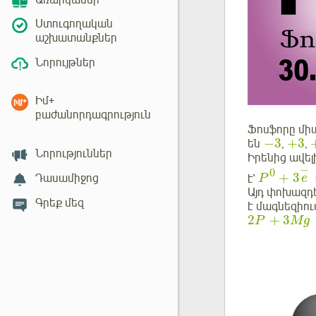
Առարկաներ
Ստուգողական
աշխատանքներ
Նորույթներ
Իմ+
բաժանորդագրություն
Ֆոսֆորը միա
−
3
+
3
են
,
,
Նորություններ
Իրենից ավել
−
0
+
3
Դասամիջոց
է՝
P
e
Այդ փոխազդե
Գրեք մեզ
է մագնեզիու
2
+
3
P
Mg