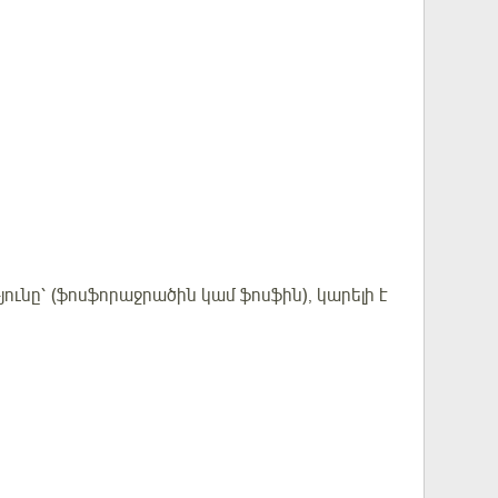
ւնը՝ (ֆոսֆորաջրածին կամ ֆոսֆին), կարելի է