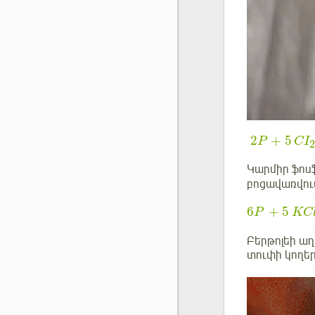
2
+
5
P
CI
Կարմիր ֆոսֆ
բոցավառվում
6
+
5
P
KC
Բերթոլեի աղ
տուփի կողեր