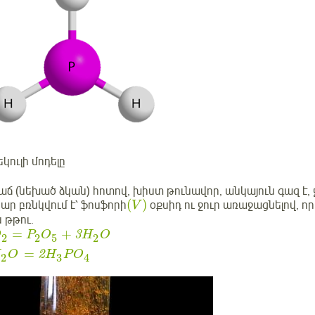
կուլի մոդելը
ճ (նեխած ձկան) հոտով, խիստ թունավոր, անկայուն գազ է, ջ
(
)
ր բռնկվում է՝ ֆոսֆորի
օքսիդ ու ջուր առաջացնելով, ո
V
 թթու․
=
+
O
P
O
3
H
O
2
5
2
2
=
H
O
2
H
P
O
3
2
4