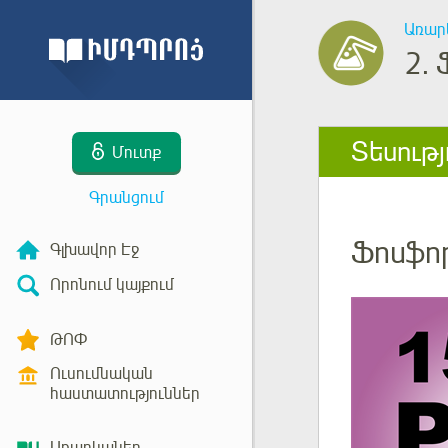
Առար
2.
Տեսությ
Մուտք
Գրանցում
Ֆոսֆո
Գլխավոր Էջ
Որոնում կայքում
ԹՈՓ
Ուսումնական
հաստատություններ