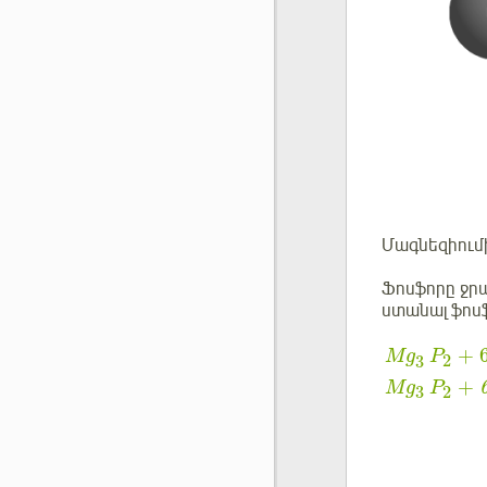
Մագնեզիումի
Ֆոսֆորը ջրա
ստանալ ֆոսֆ
+
Mg
P
2
3
+
Mg
P
2
3