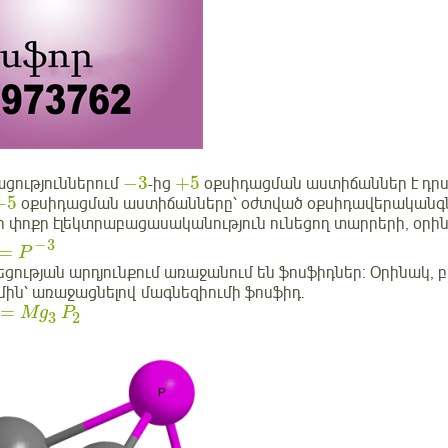
−
3
+
5
ցություններում
-ից
օքսիդացման աստիճաններ է դրսև
+
5
օքսիդացման աստիճանները՝ օժտված օքսիդավերականգն
ի փոքր էլեկտրաբացասականություն ունեցող տարրերի, օրի
−
3
=
P
ցության արդյունքում առաջանում են ֆոսֆիդներ։ Օրինակ,
մին՝ առաջացնելով մագնեզիումի ֆոսֆիդ․
=
Mg
P
2
3