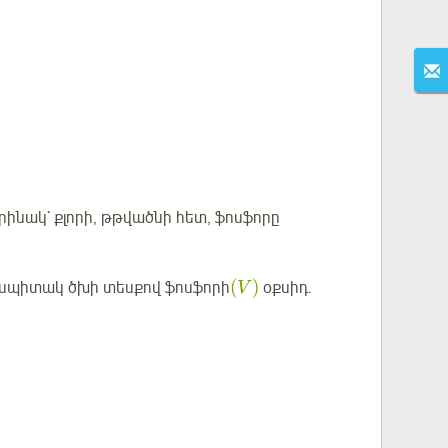
րինակ` քլորի, թթվածնի հետ, ֆոսֆորը
(
)
վ սպիտակ ծխի տեսքով ֆոսֆորի
օքսիդ.
V