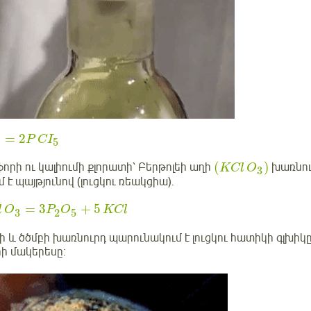
=
2
P
CI
2
5
(
)
որի ու կալիումի քլորատի՝ Բերթոլեի աղի
խառնուր
KCl
O
3
 է պայթյունով (լուցկու ռեակցիա).
=
3
+
5
l
O
P
O
KCl
3
2
5
ի և ծծմբի խառնուրդ պարունակում է լուցկու հատիկի գլխիկը
ի մակերեսը: