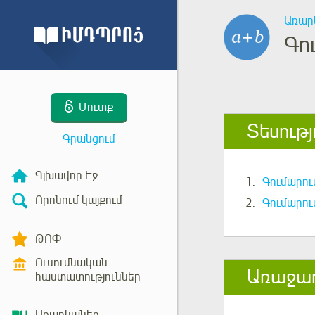
Առար
Գո
Մուտք
Տեսությ
Գրանցում
Գլխավոր Էջ
1.
Գումարո
Որոնում կայքում
2.
Գումարու
ԹՈՓ
Ուսումնական
Առաջա
հաստատություններ