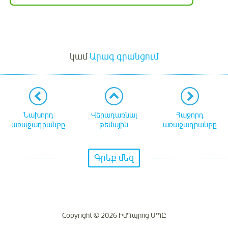
Մուտք
կամ
Արագ գրանցում
Նախորդ
Վերադառնալ
Հաջորդ
առաջադրանքը
թեմային
առաջադրանքը
Գրեք մեզ
Copyright © 2026 ԻմԴպրոց ՍՊԸ