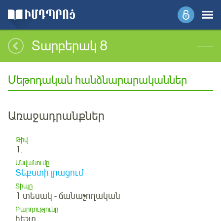
Տարբերակ 8
Մեթոդական հանձնարարականներ
Առաջադրանքներ
Թիվ
1.
Անվանումը
Տեքստի լրացում
Տիպը
1 տեսակ - ճանաչողական
Բարդությունը
հեշտ